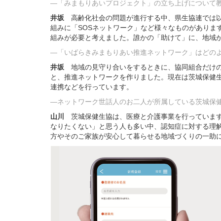
―「みまもりあいプロジェクト」の立ち上げについて
井坂
高齢化社会の問題が進行する中、県生協連では以
組みに「SOSネットワーク」など様々なものがあり
組みが必要と考えました。誰かの「助けて」に、地域か
―「いばらきみまもりあい推進ネットワーク」はどの
井坂
地域の見守り合いをするときに、協同組合だけの
と、推進ネットワークを作りました。現在は茨城保健生
連携などを行っています。
―ネットワーク世話人のお二人が所属している茨城保健
山川
茨城保健生協は、医療と介護事業を行っています
なりたくない」と思う人も多い中、認知症に対する理
方やそのご家族が安心して暮らせる地域づくりの一助