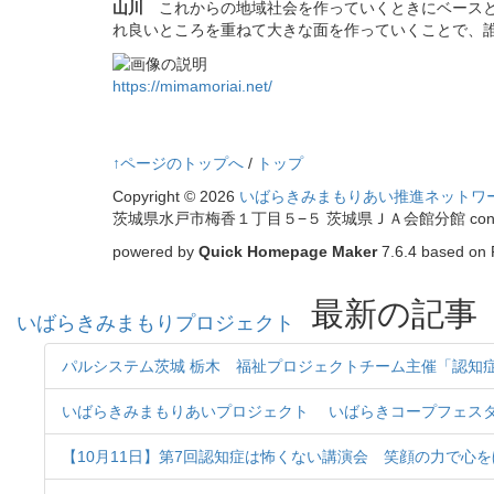
山川
これからの地域社会を作っていくときにベースと
れ良いところを重ねて大きな面を作っていくことで、
https://mimamoriai.net/
↑ページのトップへ
/
トップ
Copyright © 2026
いばらきみまもりあい推進ネットワ
茨城県水戸市梅香１丁目５−５ 茨城県ＪＡ会館分館 contact 
powered by
Quick Homepage Maker
7.6.4 based on 
最新の記事
いばらきみまもりプロジェクト
パルシステム茨城 栃木 福祉プロジェクトチーム主催「認知
いばらきみまもりあいプロジェクト いばらきコープフェスタ20
【10月11日】第7回認知症は怖くない講演会 笑顔の力で心