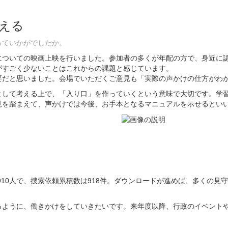
える
っていかがでしたか。
ついての映画上映を行いました。参加者の多くが年配の方で、身近に認
がすごく少ないことはこれからの課題と感じています。
だと思いました。会場でいただくご意見も「実際の声かけの仕方がわ
して考える上で、「入り口」を作っていくという意味で大切です。学習
見を踏まえて、声かけでは今後、お手本となるマニュアルを示せるとい
,910人で、捜索依頼累積数は918件。ダウンロードが進めば、多くの
ように、働きかけをしていきたいです。来年度以降、行政のイベントや