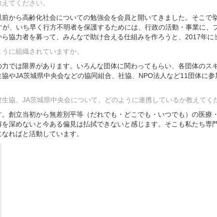
教えてください。
前から高齢化社会についての勉強会を会員と開いてきました。そこで挙
ますが、いち早く行方不明者を保護するためには、行政の活動・事業に、
ら協力者を募って、みんなで助け合える仕組みを作ろうと、2017年に
ように組織されていますか。
力では限界があります。いろんな団体に関わってもらい、各団体のスキ
協やJA茨城県中央会などの協同組合、社協、NPO法人など11団体に
生協、JA茨城県中央会について、どのように連携しているか教えてく
。創立当初から無差別平等（だれでも・どこでも・いつでも）の医療・
解を深めないと今ある偏見は払拭できないと感じます。そこも私たち専
になればと活動しています。